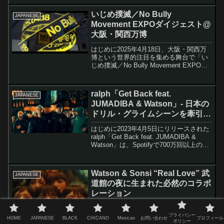
使して新潮流を生む彼が放つファースト
アルバム『Soul Quake』（2023年）か
いじめ撲滅／No Bully
JAPANESE
ら...
Movement EXPOダイジェスト@
大阪・関西万博
はじめに2025年4月18日、大阪・関西万
博という世界的注目を集める舞台で「い
じめ撲滅／No Bully Movement EXPO」
が開催されました。この記事では、いじ
め撲滅を目指す音楽活動「No Bully
Movement」の軌跡と、...
ralph「Get Back feat.
JAPANESE
JUMADIBA & Watson」- 日本の
ドリル・グライムシーンを牽引す
る話題作
はじめに2023年4月5日にリリースされた
ralph「Get Back feat. JUMADIBA &
Watson」は、Spotifyで700万回以上の再
生を記録し、日本の新世代ラッパーの最
前線にralphと参加アーティストの
JUMAD...
Watson & Sonsi “Real Love” 武
JAPANESE
道館の夜に生まれた必然のコラボ
レーション
ラッパー・WatsonとSonsiによるダブル
プライバシー
ネームシングル「Real Love」が、2026
HOME
JAPANESE
BLACK
CHICANO
Mexican
お問い合わせ
プロフィール
ポリシー