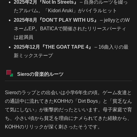
2025年2月『Not In Streets』
– 自身のルーツを綴っ
たアルバム。「Kidori Aruki」がバイラルヒット
2025年8月『DON’T PLAY WITH US』
– jellyyとのW
ネームEP。BATICAで開催されたリリースパーティ
は超満員
2025年12月『THE GOAT TAPE 4』
– 16曲入りの最
新ミックステープ
Sieroの音楽的ルーツ
Sieroのラップとの出会いは小学6年生の頃。ゲーム友達と
の通話中に流れてきたKOHHの「Dirt Boys」と「貧乏なん
て気にしない」が衝撃的だったといいます。母子家庭で育
ち、小さい頃から貧乏を理由にナメられてきた経験から、
KOHHのリリックが深く刺さったそうです。