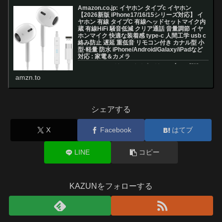
Amazon.co.jp: イヤホン タイプc イヤホン
【2026新版 iPhone17/16/15シリーズ対応】 イ
ヤホン 有線 タイプC 有線ヘッドセットマイク内
蔵 有線HiFi 騒音低減 クリア通話 音量調節 イヤ
ホンマイク 快適な装着感 type-c 人間工学 usb c
絡み防止 遅延 重低音 リモコン付き カナル型 小
型·軽量 防水 iPhone/Android/Galaxy/iPadなど
対応 : 家電＆カメラ
Amazon.co.jp: イヤホン タイプc イヤホン【2026新版
iPhone17/16/15シリーズ対応】 イヤホン 有線 タイプC
amzn.to
有線ヘッドセットマイク内蔵 有線HiFi 騒音低減 クリア通
話 音量調節 イヤホンマイク 快適な装...
シェアする
X
Facebook
はてブ
LINE
コピー
KAZUNをフォローする