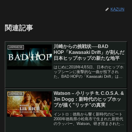
KAZUN
関連記事
川崎からの挑戦状──BAD
JAPANESE
HOP「Kawasaki Drift」が刻んだ
日本ヒップホップの新たな地平
はじめに2018年4月5日、日本のヒップホ
ップシーンに衝撃的な一曲が投下され
た。BAD HOPの「Kawasaki Drift」は、
単なる楽曲を超えて、地方都市から全国
へ、そして世界へと羽ばたこうとする若
者たちの野心と情熱を凝縮した現代の
Watson – 小リッチ ft. C.O.S.A. &
JAPANESE
讃...
Jin Dogg：新時代のヒップホッ
プが描く”リッチ”の真実
イントロ：徳島から響く新時代のビート
2000年徳島県小松島市で生まれた新世代
のラッパー、Watson。研ぎ澄まされたラ
ップスキルとストリートのユーモアを駆