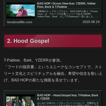
BAD HOP / Ocean View feat. YZERR, Yellow
Pato, Bark & T-Pablow
川崎発のヒップホップクルー、BAD HOPが放つ「Ocean
View」は、グループの主要メンバーであるYZERR、
Yellow Pato、Bark、そしてT-Pablowが一堂に会した、ま
さにオールスター的な楽曲となっています。この作品は…
2025.08.24
kmskns4life.com
2. Hood Gospel
T-Pablow、Bark、YZERRが参加。
「フードの福音書」というユニークなコンセプトで、スト
リート文化とスピリチュアルを融合。希望や信念を歌い上
げ、BAD HOPの新たな側面を見せています。
BAD HOP – Hood Gospel feat. T-Pablow, Bark
& YZERR
はじめに日本のヒップホップシーンにおいて、宗教的なモ
チーフとストリート文化を融合させた独特な表現として注