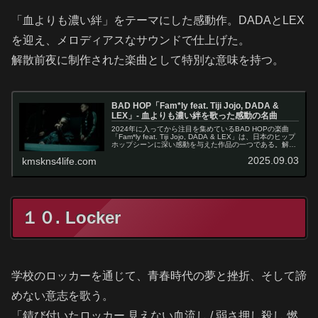
「血よりも濃い絆」をテーマにした感動作。DADAとLEX
を迎え、メロディアスなサウンドで仕上げた。
解散前夜に制作された楽曲として特別な意味を持つ。
BAD HOP「Fam*ly feat. Tiji Jojo, DADA &
LEX」- 血よりも濃い絆を歌った感動の名曲
2024年に入ってから注目を集めているBAD HOPの楽曲
「Fam*ly feat. Tiji Jojo, DADA & LEX」は、日本のヒップ
ホップシーンに深い感動を与えた作品の一つである。解散
を発表したBAD HOPが最終章で残したこ…
2025.09.03
kmskns4life.com
１０. Locker
学校のロッカーを通じて、青春時代の夢と挫折、そして諦
めない意志を歌う。
「錆び付いたロッカー 見えない血流し / 弱さ押し殺し 燃