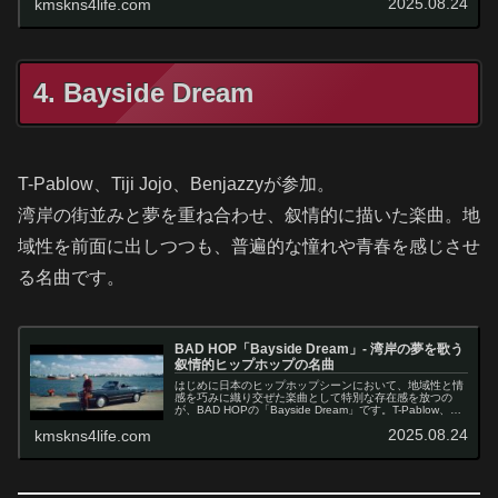
2025.08.24
kmskns4life.com
たこの…
4. Bayside Dream
T-Pablow、Tiji Jojo、Benjazzyが参加。
湾岸の街並みと夢を重ね合わせ、叙情的に描いた楽曲。地
域性を前面に出しつつも、普遍的な憧れや青春を感じさせ
る名曲です。
BAD HOP「Bayside Dream」- 湾岸の夢を歌う
叙情的ヒップホップの名曲
はじめに日本のヒップホップシーンにおいて、地域性と情
感を巧みに織り交ぜた楽曲として特別な存在感を放つの
が、BAD HOPの「Bayside Dream」です。T-Pablow、Tiji
Jojo、Benjazzyという実力派アーティストをフ…
2025.08.24
kmskns4life.com