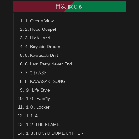
目次
1. Ocean View
2. Hood Gospel
3. High Land
4. Bayside Dream
5. Kawasaki Drift
6. Last Party Never End
7.これ以外
8. KAWASAKI SONG
９. Life Style
１０. Fam*ly
１０. Locker
１１.4L
１２.THE FLAME
１３.TOKYO DOME CYPHER