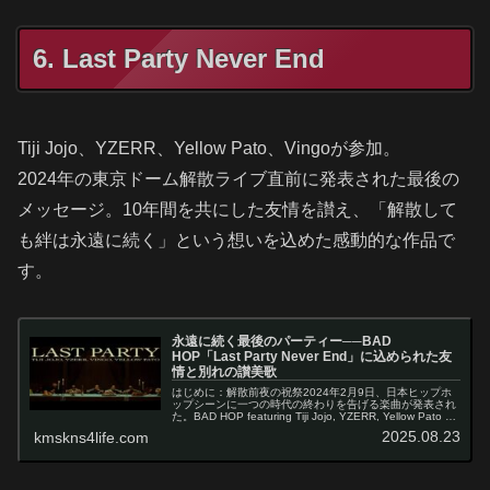
6. Last Party Never End
Tiji Jojo、YZERR、Yellow Pato、Vingoが参加。
2024年の東京ドーム解散ライブ直前に発表された最後の
メッセージ。10年間を共にした友情を讃え、「解散して
も絆は永遠に続く」という想いを込めた感動的な作品で
す。
永遠に続く最後のパーティー──BAD
HOP「Last Party Never End」に込められた友
情と別れの讃美歌
はじめに：解散前夜の祝祭2024年2月9日、日本ヒップホ
ップシーンに一つの時代の終わりを告げる楽曲が発表され
た。BAD HOP featuring Tiji Jojo, YZERR, Yellow Pato &
Vingoの「Last Pa…
2025.08.23
kmskns4life.com