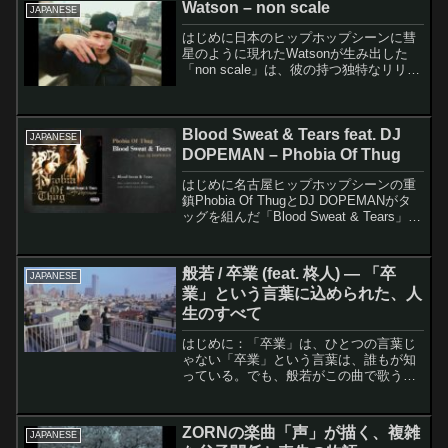
Watson – non scale
JAPANESE
はじめに日本のヒップホップシーンに彗
星のように現れたWatsonが生み出した
「non scale」は、彼の持つ独特なリリッ
クセンスと現実に根ざした表現力が存分
に発揮された楽曲である。タイトルが示
すように「誰の尺でも測れない」自分自
Blood Sweat & Tears feat. DJ
身の在り方...
JAPANESE
DOPEMAN – Phobia Of Thug
はじめに名古屋ヒップホップシーンの重
鎮Phobia Of ThugとDJ DOPEMANがタ
ッグを組んだ「Blood Sweat & Tears」
は、まさに日本のギャングスタラップを
代表する楽曲のひとつです。この楽曲は
単なる苦労話ではなく、...
般若 / 卒業 (feat. 柊人) — 「卒
JAPANESE
業」という言葉に込められた、人
生のすべて
はじめに：「卒業」は、ひとつの言葉じ
ゃない「卒業」という言葉は、誰もが知
っている。でも、般若がこの曲で歌う
「卒業」は、学校の式典とはまったく次
元が違う話だ。この歌詞を読んで最初に
驚くのは、その振れ幅の広さだ。おちゃ
ZORNの楽曲「声」が描く、複雑
JAPANESE
らけた青春の回想から始まっ...