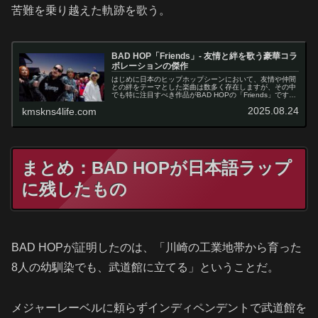
苦難を乗り越えた軌跡を歌う。
BAD HOP「Friends」- 友情と絆を歌う豪華コラ
ボレーションの傑作
はじめに日本のヒップホップシーンにおいて、友情や仲間
との絆をテーマとした楽曲は数多く存在しますが、その中
でも特に注目すべき作品がBAD HOPの「Friends」です。
Vingo、JP THE WAVY、Benjazzy、YZERR、LEX…
2025.08.24
kmskns4life.com
まとめ：BAD HOPが日本語ラップ
に残したもの
BAD HOPが証明したのは、「川崎の工業地帯から育った
8人の幼馴染でも、武道館に立てる」ということだ。
メジャーレーベルに頼らずインディペンデントで武道館を