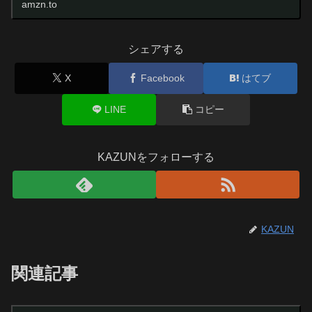
amzn.to
有線ヘッドセットマイク内蔵 有線HiFi 騒音低減 クリア通
話 音量調節 イヤホンマイク 快適な装...
シェアする
X
Facebook
はてブ
LINE
コピー
KAZUNをフォローする
KAZUN
関連記事