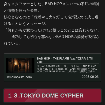
炎をメタファーとした、BAD HOPメンバーの不屈の精神
と情熱を歌った楽曲。
核心となるのは「魂燃やし火を灯して 覚悟決めて成し遂
げる」というメッセージ。
「何もかもが変わったけれど根っこのとこは変わらない」
——成功しても初心を忘れないBAD HOPの姿勢が凝縮さ
れている。
BAD HOP – THE FLAME feat. YZERR & Tiji
Jojo
はじめに2024年2月9日にリリースされた「THE FLAME
(feat. YZERR & Tiji Jojo)」は、BAD HOPの最終作『BAD
HOP (THE FINAL Edition)』に収録された重要な楽曲の一
つです。グルー…
2025.09.03
kmskns4life.com
１３.TOKYO DOME CYPHER