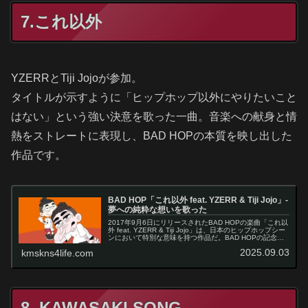
7.これ以外
YZERRとTiji Jojoが参加。
タイトルが示すように「ヒップホップ以外にやりたいこと
はない」という強い決意を歌った一曲。音楽への献身と情
熱をストレートに表現し、BAD HOPの本質を映し出した
作品です。
BAD HOP「これ以外 feat. YZERR & Tiji Jojo」-
夢への純粋な想いを歌った
2017年9月6日にリリースされたBAD HOPの楽曲「これ以
外 feat. YZERR & Tiji Jojo」は、日本のヒップホップシー
ンにおいて特別な意味を持つ作品だ。BAD HOPの記念す
べき1stアルバム「Mobb Life」のラ…
2025.09.03
kmskns4life.com
8. KAWASAKI SONG