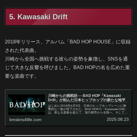
5. Kawasaki Drift
2018年リリース、アルバム「BAD HOP HOUSE」に収録
された代表曲。
川崎から全国へ挑戦する彼らの姿勢を象徴し、SNSを通
じて大きな反響を呼びました。BAD HOPの名を広めた重
要な楽曲です。
川崎からの挑戦状──BAD HOP「Kawasaki
Drift」が刻んだ日本ヒップホップの新たな地平
はじめに2018年4月5日、日本のヒップホップシーンに衝
撃的な一曲が投下された。BAD HOPの「Kawasaki Drift」
は、単なる楽曲を超えて、地方都市から全国へ、そして世
界へと羽ばたこうとする若者たちの野心と情熱を凝縮した
2025.08.23
kmskns4life.com
現代の讃…