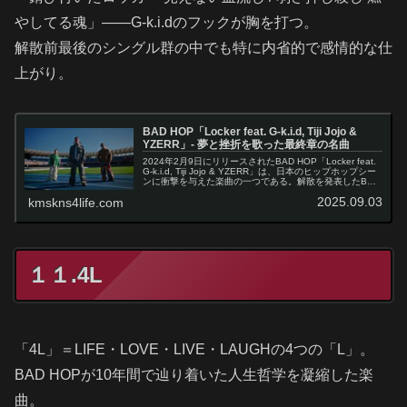
やしてる魂」——G-k.i.dのフックが胸を打つ。
解散前最後のシングル群の中でも特に内省的で感情的な仕
上がり。
BAD HOP「Locker feat. G-k.i.d, Tiji Jojo &
YZERR」- 夢と挫折を歌った最終章の名曲
2024年2月9日にリリースされたBAD HOP「Locker feat.
G-k.i.d, Tiji Jojo & YZERR」は、日本のヒップホップシー
ンに衝撃を与えた楽曲の一つである。解散を発表したBAD
HOPが最後に残した傑作アル…
2025.09.03
kmskns4life.com
１１.4L
「4L」＝LIFE・LOVE・LIVE・LAUGHの4つの「L」。
BAD HOPが10年間で辿り着いた人生哲学を凝縮した楽
曲。