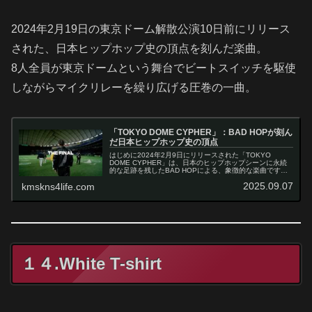
2024年2月19日の東京ドーム解散公演10日前にリリース
された、日本ヒップホップ史の頂点を刻んだ楽曲。
8人全員が東京ドームという舞台でビートスイッチを駆使
しながらマイクリレーを繰り広げる圧巻の一曲。
「TOKYO DOME CYPHER」：BAD HOPが刻ん
だ日本ヒップホップ史の頂点
はじめに2024年2月9日にリリースされた「TOKYO
DOME CYPHER」は、日本のヒップホップシーンに永続
的な足跡を残したBAD HOPによる、象徴的な楽曲です。
この楽曲は、同年2月19日に東京ドームで開催された史上
2025.09.07
kmskns4life.com
初となる日本のヒ…
１４.White T-shirt