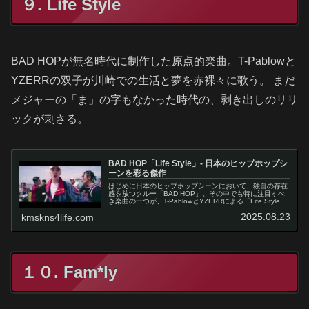
９. Life Style
BAD HOPが無名時代に制作した原点的楽曲。T-Pablowと
YZERRの双子が川崎での生活と夢を赤裸々に歌う。 まだ
メジャーの「ま」の字もなかった時代の、剥き出しのリリ
ックが刺さる。
BAD HOP「Life Style」- 日本のヒップホップシ
ーンを彩る傑作
はじめに日本のヒップホップシーンにおいて、独自の存在
感を放つクルー「BAD HOP」。その中でも特に注目すべ
き楽曲の一つが、T-PablowとYZERRによる「Life Style」
です。Gold Digga（ゴールドディガー）によるプロダ…
2025.08.23
kmskns4life.com
１０. Fam*ly