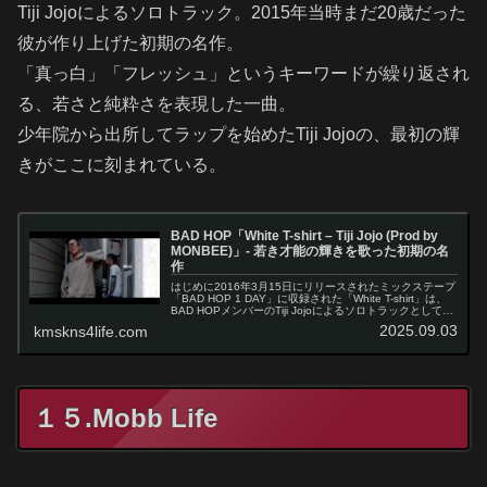
Tiji Jojoによるソロトラック。2015年当時まだ20歳だった
彼が作り上げた初期の名作。
「真っ白」「フレッシュ」というキーワードが繰り返され
る、若さと純粋さを表現した一曲。
少年院から出所してラップを始めたTiji Jojoの、最初の輝
きがここに刻まれている。
BAD HOP「White T-shirt – Tiji Jojo (Prod by
MONBEE)」- 若き才能の輝きを歌った初期の名
作
はじめに2016年3月15日にリリースされたミックステープ
「BAD HOP 1 DAY」に収録された「White T-shirt」は、
BAD HOPメンバーのTiji Jojoによるソロトラックとして注
目を集めた楽曲です。プロデューサーには…
2025.09.03
kmskns4life.com
１５.Mobb Life