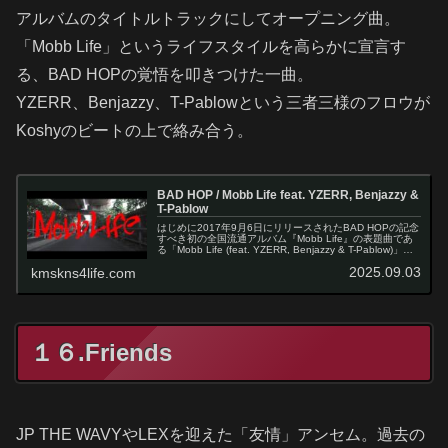
アルバムのタイトルトラックにしてオープニング曲。
「Mobb Life」というライフスタイルを高らかに宣言す
る、BAD HOPの覚悟を叩きつけた一曲。
YZERR、Benjazzy、T-Pablowという三者三様のフロウが
Koshyのビートの上で絡み合う。
BAD HOP / Mobb Life feat. YZERR, Benjazzy &
T-Pablow
はじめに2017年9月6日にリリースされたBAD HOPの記念
すべき初の全国流通アルバム『Mobb Life』の表題曲であ
る「Mobb Life (feat. YZERR, Benjazzy & T-Pablow)」
は、川崎発のヒップホップ…
2025.09.03
kmskns4life.com
１６.Friends
JP THE WAVYやLEXを迎えた「友情」アンセム。過去の