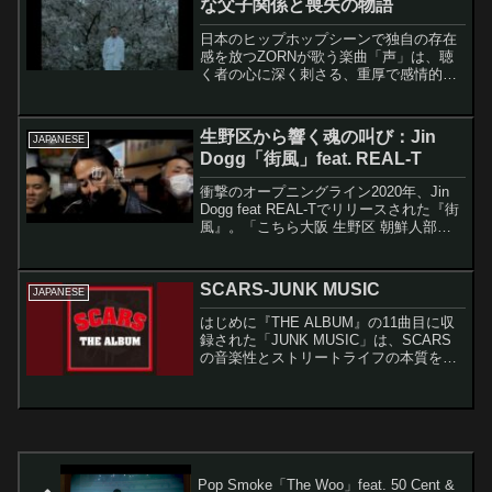
な父子関係と喪失の物語
日本のヒップホップシーンで独自の存在
感を放つZORNが歌う楽曲「声」は、聴
く者の心に深く刺さる、重厚で感情的な
作品です。この楽曲は、複雑な父子関係
と突然の別れ、そして残された者の心境
を率直に描いた、現代的な家族観を反映
生野区から響く魂の叫び：Jin
JAPANESE
した名曲といえるでしょ...
Dogg「街風」feat. REAL-T
衝撃のオープニングライン2020年、Jin
Dogg feat REAL-Tでリリースされた『街
風』。「こちら大阪 生野区 朝鮮人部
落」という強烈なイントロで始まるこの
楽曲は、「衝撃を受けた、という言葉で
は形容し切れない」「むき出しの心臓
SCARS-JUNK MUSIC
JAPANESE
か...
はじめに『THE ALBUM』の11曲目に収
録された「JUNK MUSIC」は、SCARS
の音楽性とストリートライフの本質を体
現した重要な楽曲です。本記事では、著
作権に配慮しながら、この楽曲の特徴や
テーマについて詳しく解説していきま
す。楽曲...
Pop Smoke「The Woo」feat. 50 Cent &