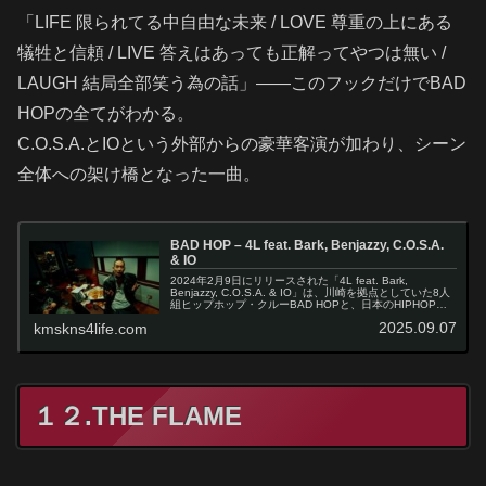
「LIFE 限られてる中自由な未来 / LOVE 尊重の上にある
犠牲と信頼 / LIVE 答えはあっても正解ってやつは無い /
LAUGH 結局全部笑う為の話」——このフックだけでBAD
HOPの全てがわかる。
C.O.S.A.とIOという外部からの豪華客演が加わり、シーン
全体への架け橋となった一曲。
BAD HOP – 4L feat. Bark, Benjazzy, C.O.S.A.
& IO
2024年2月9日にリリースされた「4L feat. Bark,
Benjazzy, C.O.S.A. & IO」は、川崎を拠点としていた8人
組ヒップホップ・クルーBAD HOPと、日本のHIPHOPシ
ーンを代表するアーティストたちが一堂に…
2025.09.07
kmskns4life.com
１２.THE FLAME