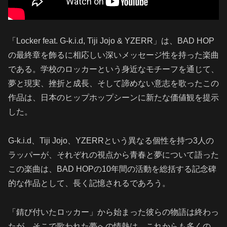
「Locker feat. G-k.i.d, Tiji Jojo & YZERR」は、BAD HOP
の最終章を飾るに相応しい深いメッセージ性を持った楽曲
である。学校のロッカーという身近なモチーフを通じて、
夢と現実、挫折と成長、そして諦めない意志を歌ったこの
作品は、日本のヒップホップシーンに新たな価値観を提示
した。
G-k.i.d、Tiji Jojo、YZERRという異なる個性を持つ3人の
ラッパーが、それぞれの視点から青春と夢について語った
この楽曲は、BAD HOPの10年間の活動を総括する記念碑
的な作品として、長く記憶されるであろう。
「錆び付いたロッカー」から始まった彼らの物語は終わっ
たが、そこで歌われた夢への情熱は、これからも多くの