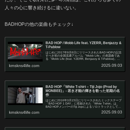
人々の心に響き続けるに違いない。
BADHOPの他の楽曲もチェック↓
BAD HOP / Mobb Life feat. YZERR, Benjazzy &
T-Pablow
はじめに2017年9月6日にリリースされたBAD HOPの記念
すべき初の全国流通アルバム『Mobb Life』の表題曲であ
る「Mobb Life (feat. YZERR, Benjazzy & T-Pablow)」
は、川崎発のヒップホップ…
2025.09.03
kmskns4life.com
BAD HOP「White T-shirt – Tiji Jojo (Prod by
MONBEE)」- 若き才能の輝きを歌った初期の名
作
はじめに2016年3月15日にリリースされたミックステープ
「BAD HOP 1 DAY」に収録された「White T-shirt」は、
BAD HOPメンバーのTiji Jojoによるソロトラックとして注
目を集めた楽曲です。プロデューサーには…
2025.09.03
kmskns4life.com