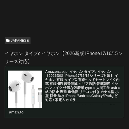
JAPANESE
イヤホン タイプc イヤホン【2026新版 iPhone17/16/15シ
リーズ対応】
Amazon.co.jp: イヤホン タイプc イヤホン
【2026新版 iPhone17/16/15シリーズ対応】 イ
ヤホン 有線 タイプC 有線ヘッドセットマイク内
蔵 有線HiFi 騒音低減 クリア通話 音量調節 イヤ
ホンマイク 快適な装着感 type-c 人間工学 usb c
絡み防止 遅延 重低音 リモコン付き カナル型 小
型·軽量 防水 iPhone/Android/Galaxy/iPadなど
対応 : 家電＆カメラ
Amazon.co.jp: イヤホン タイプc イヤホン【2026新版
iPhone17/16/15シリーズ対応】 イヤホン 有線 タイプC
amzn.to
有線ヘッドセットマイク内蔵 有線HiFi 騒音低減 クリア通
話 音量調節 イヤホンマイク 快適な装...