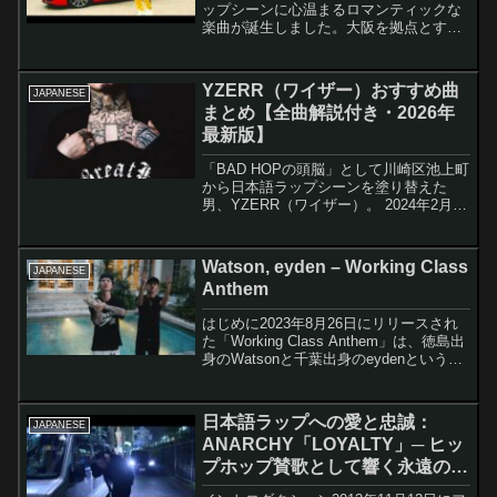
ップシーンに心温まるロマンティックな
楽曲が誕生しました。大阪を拠点とする
MC TYSONが、実力派ラッパー
KOWICHIを迎えて制作した「Young
Love feat KOWICHI」です。ELD...
YZERR（ワイザー）おすすめ曲
JAPANESE
まとめ【全曲解説付き・2026年
最新版】
「BAD HOPの頭脳」として川崎区池上町
から日本語ラップシーンを塗り替えた
男、YZERR（ワイザー）。 2024年2月の
東京ドーム解散公演以降、ソロアーティ
ストとして精力的に作品を発表し続けて
いる。この記事では当ブログで解説して
Watson, eyden – Working Class
JAPANESE
きたYZE...
Anthem
はじめに2023年8月26日にリリースされ
た「Working Class Anthem」は、徳島出
身のWatsonと千葉出身のeydenという、
日本の新世代ヒップホップシーンを代表
する二人のラッパーによるコラボレーシ
ョン楽曲です。楽曲タイト...
日本語ラップへの愛と忠誠：
JAPANESE
ANARCHY「LOYALTY」─ ヒッ
プホップ賛歌として響く永遠の名
曲