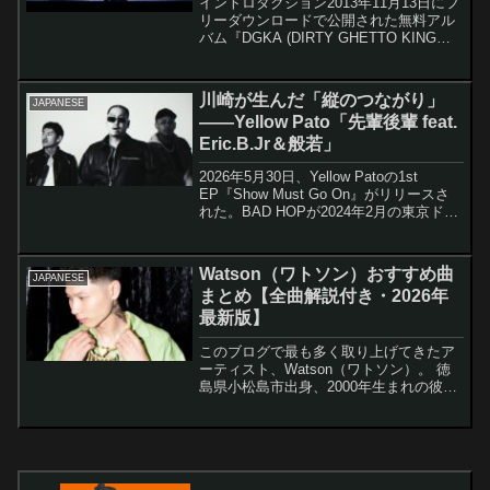
イントロダクション2013年11月13日にフ
リーダウンロードで公開された無料アル
バム『DGKA (DIRTY GHETTO KING
ANARCHY)』の収録曲「LOYALTY」は、
ANARCHYが手がけた日本語ラップ史上
最も重要な楽曲の一...
川崎が生んだ「縦のつながり」
JAPANESE
——Yellow Pato「先輩後輩 feat.
Eric.B.Jr＆般若」
2026年5月30日、Yellow Patoの1st
EP『Show Must Go On』がリリースさ
れた。BAD HOPが2024年2月の東京ドー
ムで解散してから2年。川崎を背負って戦
い続けてきたYellow Patoが、ソロとして
本格...
Watson（ワトソン）おすすめ曲
JAPANESE
まとめ【全曲解説付き・2026年
最新版】
このブログで最も多く取り上げてきたア
ーティスト、Watson（ワトソン）。 徳
島県小松島市出身、2000年生まれの彼
は、今や日本語ラップシーンで最も注目
されるラッパーの一人です。今回は当ブ
ログで解説してきたWatsonの楽曲を、ア
ルバム別に...