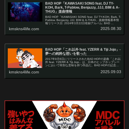
BAD HOP「KAWASAKI SONG feat. DJ TY-
KOH, Bark, T-Pablow, Benjazzy, JJJ, BIM & A-
THUG」楽曲情報
BAD HOP「KAWASAKI SONG feat. DJ TY-KOH, Bark, T-
Pablow, Benjazzy, JJJ, BIM & A-THUG」楽曲情報基本情
報リリース日: 2024年3月22日収録アルバム: BAD …
2025.08.30
kmskns4life.com
BAD HOP「これ以外 feat. YZERR & Tiji Jojo」-
夢への純粋な想いを歌った
2017年9月6日にリリースされたBAD HOPの楽曲「これ以
外 feat. YZERR & Tiji Jojo」は、日本のヒップホップシー
ンにおいて特別な意味を持つ作品だ。BAD HOPの記念す
べき1stアルバム「Mobb Life」のラ…
2025.09.03
kmskns4life.com