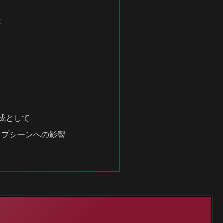
容
大成として
ップシーンへの影響