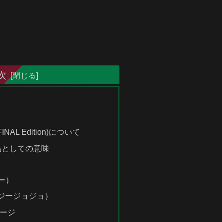
次
FINAL Edition)について
品としての意味
ー）
ティージージョジョ）
ージ