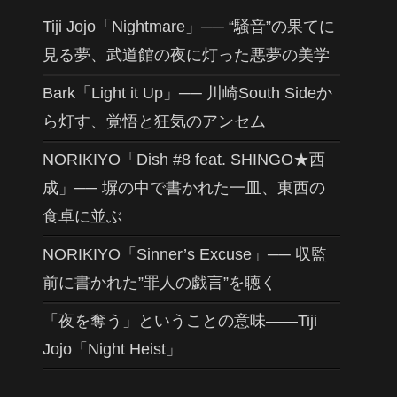
Tiji Jojo「Nightmare」── “騒音”の果てに
見る夢、武道館の夜に灯った悪夢の美学
Bark「Light it Up」── 川崎South Sideか
ら灯す、覚悟と狂気のアンセム
NORIKIYO「Dish #8 feat. SHINGO★西
成」── 塀の中で書かれた一皿、東西の
食卓に並ぶ
NORIKIYO「Sinner’s Excuse」── 収監
前に書かれた”罪人の戯言”を聴く
「夜を奪う」ということの意味——Tiji
Jojo「Night Heist」