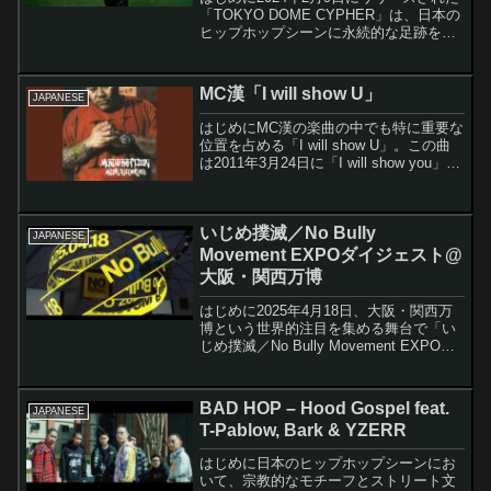
「TOKYO DOME CYPHER」は、日本の
ヒップホップシーンに永続的な足跡を残
したBAD HOPによる、象徴的な楽曲で
す。この楽曲は、同年2月19日に東京ド
ームで開催された史上初となる日本の
MC漢「I will show U」
JAPANESE
ヒ...
はじめにMC漢の楽曲の中でも特に重要な
位置を占める「I will show U」。この曲
は2011年3月24日に「I will show you」と
いうタイトルでiTunes限定シングルとし
て先行リリースされ、その後2012年のア
ルバム「M...
いじめ撲滅／No Bully
JAPANESE
Movement EXPOダイジェスト@
大阪・関西万博
はじめに2025年4月18日、大阪・関西万
博という世界的注目を集める舞台で「い
じめ撲滅／No Bully Movement EXPO」
が開催されました。この記事では、いじ
め撲滅を目指す音楽活動「No Bully
Movement」の軌跡と、...
BAD HOP – Hood Gospel feat.
JAPANESE
T-Pablow, Bark & YZERR
はじめに日本のヒップホップシーンにお
いて、宗教的なモチーフとストリート文