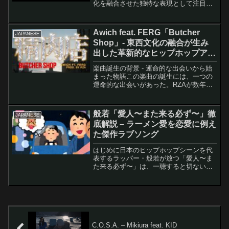
化を融合させた独特な表現として注目さ
れるのが、BAD HOPの「Hood Gospel」
です。T-Pablow、Bark、YZERRという実
力派アーティストをフィーチャ...
Awich feat. FERG「Butcher
JAPANESE
Shop」- 東西文化の融合が生み
出した革新的なヒップホップアン
セム
楽曲誕生の背景 - 運命的な出会いから始
まった物語この楽曲の誕生には、一つの
運命的な出会いがあった。RZAが数年前
に来日した際、Awichと出会い、初対面
ながら音楽的にも精神的にも深い共鳴を
感じた二人はすぐに意気投合したのだ。
般若「愛人〜また来る必ず〜」徹
JAPANESE
その後、Awi...
底解説 – ラーメン愛を恋愛に例え
た傑作ラブソング
はじめに日本のヒップホップシーンを代
表するラッパー・般若が放つ「愛人〜ま
た来る必ず〜」は、一聴すると切ない恋
愛ソングに聞こえますが、実はラーメン
店への深い愛情を歌った異色の楽曲で
す。般若とNAOtheLAIZAによる作曲で、
ヒップホップの枠...
C.O.S.A. – Mikiura feat. KID