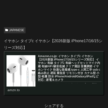
JAPANESE
イヤホン タイプc イヤホン【2026新版 iPhone17/16/15シ
リーズ対応】
Amazon.co.jp: イヤホン タイプc イヤホン
【2026新版 iPhone17/16/15シリーズ対応】 イ
ヤホン 有線 タイプC 有線ヘッドセットマイク内
蔵 有線HiFi 騒音低減 クリア通話 音量調節 イヤ
ホンマイク 快適な装着感 type-c 人間工学 usb c
絡み防止 遅延 重低音 リモコン付き カナル型 小
型·軽量 防水 iPhone/Android/Galaxy/iPadなど
対応 : 家電＆カメラ
Amazon.co.jp: イヤホン タイプc イヤホン【2026新版
iPhone17/16/15シリーズ対応】 イヤホン 有線 タイプC
amzn.to
有線ヘッドセットマイク内蔵 有線HiFi 騒音低減 クリア通
話 音量調節 イヤホンマイク 快適な装...
シェアする