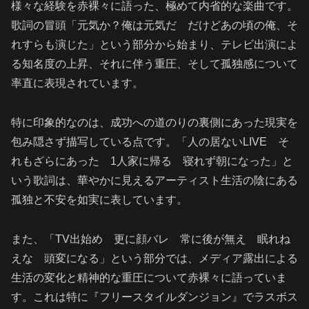
様々な経験を赤裸々に語った、極めて内省的な楽曲です。
歌詞の冒頭「元気か？俺は元気だ だけどあの頃の俺、そ
れすらも演じた」という部分から始まり、テレビ出演によ
る知名度の上昇、それに伴う重圧、そして孤独感について
率直に表現されています。
特に印象的なのは、成功への道のりの裏側にあった現実を
包み隠さず描写している点です。「人の居ないLIVE そ
れもざらにあった 1人家に帰る 寝れず朝になった」と
いう歌詞は、華やかに見えるアーティスト生活の陰にある
孤独と不安を如実に表しています。
また、「TV出始め 更に顔バレ 常に後が無え 眠れね
えな 頭変になる」という部分では、メディア露出による
生活の変化と精神的な重圧について赤裸々に語っていま
す。これは特に『フリースタイルダンジョン』でラスボス