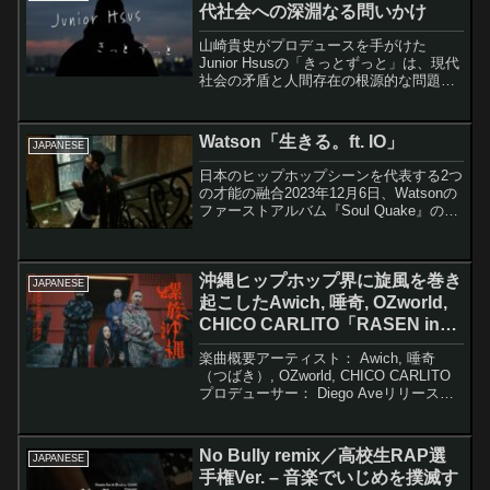
代社会への深淵なる問いかけ
山崎貴史がプロデュースを手がけた
Junior Hsusの「きっとずっと」は、現代
社会の矛盾と人間存在の根源的な問題を
正面から見つめた、極めて哲学的で重層
的な楽曲である。この作品は単なる音楽
作品を超えて、現代を生きる我々すべて
Watson「生きる。ft. IO」
JAPANESE
に向けられた鋭利...
日本のヒップホップシーンを代表する2つ
の才能の融合2023年12月6日、Watsonの
ファーストアルバム『Soul Quake』の7
番目のトラックとしてリリースされた
「生きる。feat. IO」は、新世代の象徴
Watsonと日本のヒップホッ...
沖縄ヒップホップ界に旋風を巻き
JAPANESE
起こしたAwich, 唾奇, OZworld,
CHICO CARLITO「RASEN in
OKINAWA」
楽曲概要アーティスト： Awich, 唾奇
（つばき）, OZworld, CHICO CARLITO
プロデューサー： Diego Aveリリース
日： 2023年3月15日収録： 098RADIO
vol.1 Hosted by Awich2...
No Bully remix／高校生RAP選
JAPANESE
手権Ver. – 音楽でいじめを撲滅す