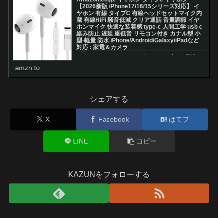
【2026新版 iPhone17/16/15シリーズ対応】 イ
ヤホン 有線 タイプC 有線ヘッドセットマイク内
蔵 有線HiFi 騒音低減 クリア通話 音量調節 イヤ
ホンマイク 快適な装着感 type-c 人間工学 usb c
絡み防止 遅延 重低音 リモコン付き カナル型 小
型·軽量 防水 iPhone/Android/Galaxy/iPadなど
対応 : 家電＆カメラ
Amazon.co.jp: イヤホン タイプc イヤホン【2026新版
iPhone17/16/15シリーズ対応】 イヤホン 有線 タイプC
amzn.to
有線ヘッドセットマイク内蔵 有線HiFi 騒音低減 クリア通
話 音量調節 イヤホンマイク 快適な装...
シェアする
X
Facebook
はてブ
LINE
コピー
KAZUNをフォローする