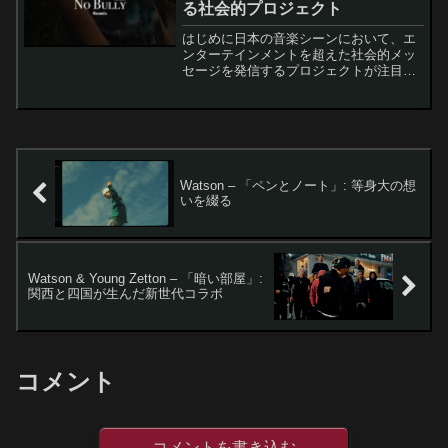
る社会的プロジェクト
はじめに日本の音楽シーンにおいて、エ
ンターテインメントを超えた社会的メッ
セージを発信するプロジェクトが注目を
集めている。それが「No Bully
Movement」だ。このプロジェクトは、
ヒップホップというカルチャーを通じて
いじめ撲滅を目指...
Watson – 「ペンとノート」: 等身大の想
いを綴る
Watson & Young Zetton – 「暗い部屋」:
関西と四国が生んだ新世代コラボ
コメント
コメントを書き込む