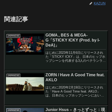
KAZUN
関連記事
GOMA., BES & MEGA-
JAPANESE
G「STICKY ICKY (Prod. by I-
DeA)」
はじめに2023年11月6日にリリースされ
た「STICKY ICKY」は、日本のヒップホ
ップシーンを代表する3人のベテランラッ
パー、GOMA.、BES、MEGA-Gによる追
悼アンセムです。この楽曲は、2021年1
月に自死により亡くなった伝説...
ZORN / Have A Good Time feat.
JAPANESE
AKLO
はじめに2020年2月19日にリリースされ
た「Have A Good Time feat. AKLO」
は、日本のヒップホップシーンにおいて
特別な意味を持つコラボレーション作品
である。この楽曲の最大の魅力は、
ZORNとAKLOという異なるバッ...
Junior Hsus – きっとずっと：現
JAPANESE