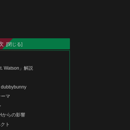
次
at. Watson」解説
bbybunny
テーマ
ル
HHからの影響
ペクト