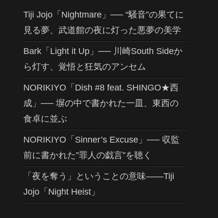
Tiji Jojo「Nightmare」── “騒音”の果てに
見る夢、武道館の夜に灯った悪夢の美学
Bark「Light it Up」── 川崎South Sideか
ら灯す、覚悟と狂気のアンセム
NORIKIYO「Dish #8 feat. SHINGO★西
成」── 塀の中で書かれた一皿、東西の
食卓に並ぶ
NORIKIYO「Sinner’s Excuse」── 収監
前に書かれた”罪人の戯言”を聴く
「夜を奪う」ということの意味——Tiji
Jojo「Night Heist」