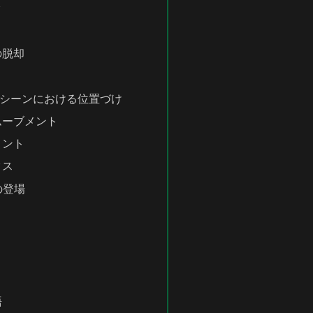
ク
の脱却
シーンにおける位置づけ
ムーブメント
メント
クス
の登場
語