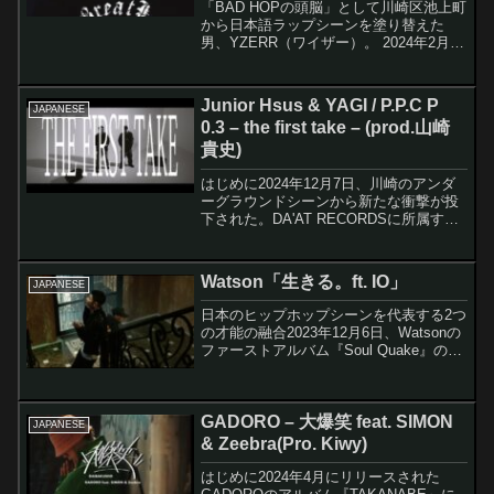
「BAD HOPの頭脳」として川崎区池上町
から日本語ラップシーンを塗り替えた
男、YZERR（ワイザー）。 2024年2月の
東京ドーム解散公演以降、ソロアーティ
ストとして精力的に作品を発表し続けて
いる。この記事では当ブログで解説して
Junior Hsus & YAGI / P.P.C P
JAPANESE
きたYZE...
0.3 – the first take – (prod.山崎
貴史)
はじめに2024年12月7日、川崎のアンダ
ーグラウンドシーンから新たな衝撃が投
下された。DA'AT RECORDSに所属する
Junior HsusとYAGIによる新曲「P.P.C P
0.3 - the first take -」のミュージ...
Watson「生きる。ft. IO」
JAPANESE
日本のヒップホップシーンを代表する2つ
の才能の融合2023年12月6日、Watsonの
ファーストアルバム『Soul Quake』の7
番目のトラックとしてリリースされた
「生きる。feat. IO」は、新世代の象徴
Watsonと日本のヒップホッ...
GADORO – 大爆笑 feat. SIMON
JAPANESE
& Zeebra(Pro. Kiwy)
はじめに2024年4月にリリースされた