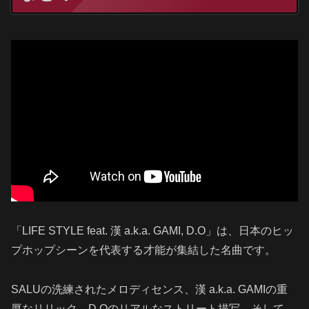
「LIFE STYLE feat. 漢 a.k.a. GAMI, D.O」は、日本のヒッ
プホップシーンを代表する才能が集結した名曲です。
SALUの洗練されたメロディセンス、漢 a.k.a. GAMIの重
厚なリリック、D.Oのリアルなストリート描写、そして