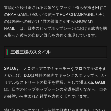
冒頭から繰り返される印象的なフック「俺らが掻き回すこ
のRAP GAME / 稼いだ金使ってPOP CHAMPAGNE / 蒔く
のは未来への種だけ / 君の親御さんすらKNOW MY
NAME」は、日本のヒップホップシーンにおける成功を掴
み取った彼らの自信と野心を力強く表現しています。
三者三様のスタイル
SALU
は、メロディアスでキャッチーなフロウで全体をま
とめ上げ、
D.O
は独特の鼻声でギャングスタラップらしい
リアルなストリートの様子を描写。そして
漢 a.k.a. GAMI
は、日本のヒップホップシーンの変遷を語りながら、自身
の経験から生まれた哲学を力強く叩きつけます。
特に漢のバースでは「一昔前の日本じゃまずありえない /