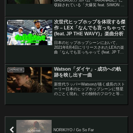
GADOROのアルバム『TAKANABE』に
収録されている「大爆笑 feat. SIMON &
Zeebra」は、それぞれのアーティストが
自身のヒップホップスタンスを表現した
楽曲として注目を集めています...
次世代ヒップホップを体現する傑
JAPANESE
作 – LEX「なんでも言っちゃって
(feat. JP THE WAVY)」楽曲分析
日本のヒップホップシーンにおいて、
2021年8月4日にリリースされたLEXの楽
曲「なんでも言っちゃって (feat. JP THE
WAVY)」は、単なるコラボレーション楽
曲以上の意味を持つ重要作品として位置
づけられている。この楽曲は、新世...
Watson「ダイヤ」- 成功への軌
JAPANESE
跡を映し出す一曲
新世代ラッパーWatsonが描く成長のスト
ーリー日本のヒップホップシーンに彗星
のごとく現れ、その独特のフロウと等身
大のリリックで注目を集めるラッパー
Watson。2024年11月にリリースされた
楽曲「ダイヤ」は、彼の成長と成功への
道のりを象...
NORIKIYO / Go So Far