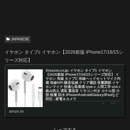
JAPANESE
イヤホン タイプc イヤホン【2026新版 iPhone17/16/15シ
リーズ対応】
Amazon.co.jp: イヤホン タイプc イヤホン
【2026新版 iPhone17/16/15シリーズ対応】 イ
ヤホン 有線 タイプC 有線ヘッドセットマイク内
蔵 有線HiFi 騒音低減 クリア通話 音量調節 イヤ
ホンマイク 快適な装着感 type-c 人間工学 usb c
絡み防止 遅延 重低音 リモコン付き カナル型 小
型·軽量 防水 iPhone/Android/Galaxy/iPadなど
対応 : 家電＆カメラ
Amazon.co.jp: イヤホン タイプc イヤホン【2026新版
iPhone17/16/15シリーズ対応】 イヤホン 有線 タイプC
amzn.to
有線ヘッドセットマイク内蔵 有線HiFi 騒音低減 クリア通
話 音量調節 イヤホンマイク 快適な装...
シェアする