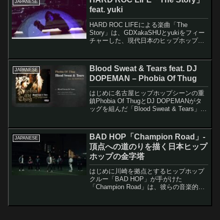
JAPANESE
feat. yuki
HARD ROC LIFEによる楽曲「The
Story」は、GDXakaSHUとyukiをフィー
チャーした、現代日本のヒップホップシ
ーンにおける重要な作品です。この楽曲
は、リアルなストリート体験と音楽的な
成熟度を見事に融合させた、日本語ラ...
Blood Sweat & Tears feat. DJ
JAPANESE
DOPEMAN – Phobia Of Thug
はじめに名古屋ヒップホップシーンの重
鎮Phobia Of ThugとDJ DOPEMANがタ
ッグを組んだ「Blood Sweat & Tears」
は、まさに日本のギャングスタラップを
代表する楽曲のひとつです。この楽曲は
単なる苦労話ではなく、...
BAD HOP「Champion Road」-
JAPANESE
頂点への道のりを描く日本ヒップ
ホップの金字塔
はじめに川崎を拠点とするヒップホップ
クルー「BAD HOP」が手がけた
「Champion Road」は、彼らの音楽的成
長と哲学を体現した重要な楽曲として、
日本のヒップホップシーンに大きな影響
を与えています。タイトルが示すように
「チャンピオン...