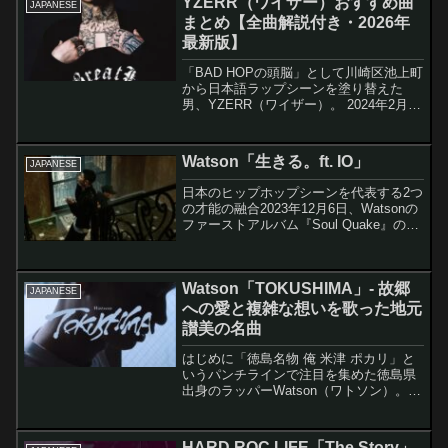
YZERR（ワイザー）おすすめ曲
JAPANESE
まとめ【全曲解説付き・2026年
最新版】
「BAD HOPの頭脳」として川崎区池上町
から日本語ラップシーンを塗り替えた
男、YZERR（ワイザー）。 2024年2月の
東京ドーム解散公演以降、ソロアーティ
ストとして精力的に作品を発表し続けて
いる。この記事では当ブログで解説して
Watson「生きる。ft. IO」
JAPANESE
きたYZE...
日本のヒップホップシーンを代表する2つ
の才能の融合2023年12月6日、Watsonの
ファーストアルバム『Soul Quake』の7
番目のトラックとしてリリースされた
「生きる。feat. IO」は、新世代の象徴
Watsonと日本のヒップホッ...
Watson「TOKUSHIMA」- 故郷
JAPANESE
への愛と複雑な想いを歌った地元
讃美の名曲
はじめに「徳島名物 俺 米津 ポカリ」と
いうパンチラインで注目を集めた徳島県
出身のラッパーWatson（ワトソン）。彼
の楽曲「TOKUSHIMA」は、2024年11月
1日にリリースされた2ndアルバム『Soul
Quake 2』に収録された...
HARD ROC LIFE「The Story」