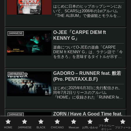
はじめに日本のヒップホップシーンにお
いて、SCARSは2006年の1stアルバム
『THE ALBUM』で価値観とモラルを覆
す衝撃を与えた伝説的グループです。日
本で初めてハスリングラップを本格的に
展開したグループとして知られ、リアル
O-JEE「CARPE DIEM ft
JAPANESE
なストリー...
KENNY G」
楽曲についてO-JEEの楽曲「CARPE
DIEM ft KENNY G」は、ラテン語で「今
を生きろ」を意味するタイトルが示すよ
うに、現在という瞬間を大切にすること
をテーマにしたクライムソングです。こ
の楽曲は、アンダーグラウンドな世界を
GADORO – RUNNER feat. 般若
JAPANESE
生き...
(Pro. PENTAXX.B.F)
はじめに2025年6月3日に先行配信され、
同年7月2日リリースのアルバム
『HOME』に収録された「RUNNER feat.
般若」は、GADOROが唯一無二と敬愛す
る般若を客演に招いた話題作です。この
楽曲は、2025年3月に行われたGADO...
ZORN / Have A Good Time feat.
JAPANESE
AKLO
プライバシー
HOME
JAPANESE
BLACK
CHICANO
Mexican
お問い合わせ
プロフィール
はじめに2020年2月19日にリリースされ
ポリシー