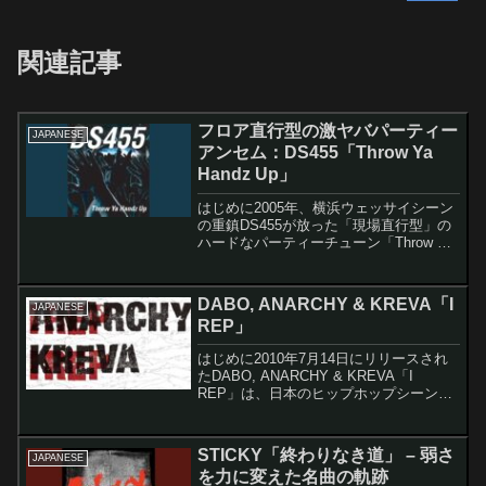
関連記事
フロア直行型の激ヤバパーティー
JAPANESE
アンセム：DS455「Throw Ya
Handz Up」
はじめに2005年、横浜ウェッサイシーン
の重鎮DS455が放った「現場直行型」の
ハードなパーティーチューン「Throw Ya
Handz Up」。この楽曲は、タイトル通り
会場の観客が手を上げずにはいられな
い、DS455流パーティーの楽しみ方...
DABO, ANARCHY & KREVA「I
JAPANESE
REP」
はじめに2010年7月14日にリリースされ
たDABO, ANARCHY & KREVA「I
REP」は、日本のヒップホップシーンに
おいて異色かつ歴史的なコラボレーショ
ンとして記録される楽曲です。千葉出身
のDABO、京都出身のANARCHY、...
STICKY「終わりなき道」 – 弱さ
JAPANESE
を力に変えた名曲の軌跡