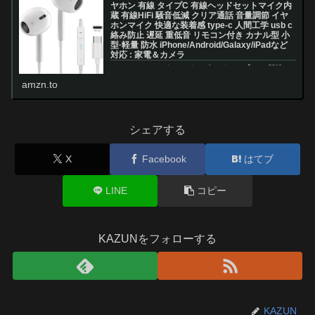
ヤホン 有線 タイプC 有線ヘッドセットマイク内
蔵 有線HiFi 騒音低減 クリア通話 音量調節 イヤ
ホンマイク 快適な装着感 type-c 人間工学 usb c
絡み防止 遅延 重低音 リモコン付き カナル型 小
型·軽量 防水 iPhone/Android/Galaxy/iPadなど
対応 : 家電＆カメラ
Amazon.co.jp: イヤホン タイプc イヤホン【2026新版
iPhone17/16/15シリーズ対応】 イヤホン 有線 タイプC
amzn.to
有線ヘッドセットマイク内蔵 有線HiFi 騒音低減 クリア通
話 音量調節 イヤホンマイク 快適な装...
シェアする
X
Facebook
はてブ
LINE
コピー
KAZUNをフォローする
KAZUN