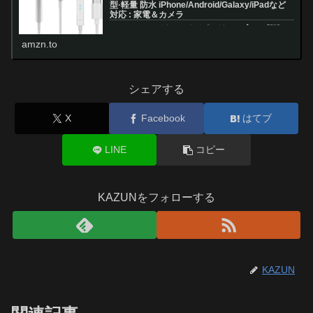
型·軽量 防水 iPhone/Android/Galaxy/iPadなど
対応 : 家電＆カメラ
Amazon.co.jp: イヤホン タイプc イヤホン【2026新版
iPhone17/16/15シリーズ対応】 イヤホン 有線 タイプC
amzn.to
有線ヘッドセットマイク内蔵 有線HiFi 騒音低減 クリア通
話 音量調節 イヤホンマイク 快適な装...
シェアする
X
Facebook
はてブ
LINE
コピー
KAZUNをフォローする
KAZUN