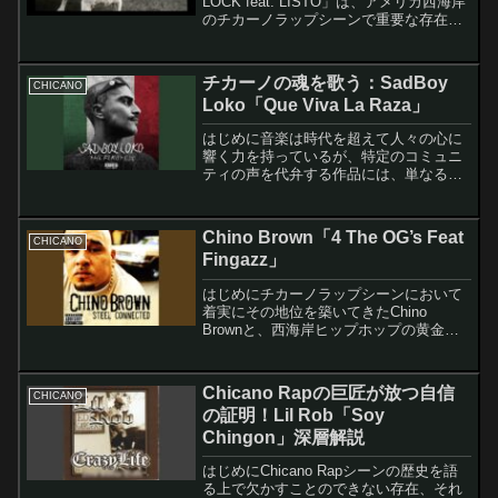
LOCK feat. LISTO」は、アメリカ西海岸
のチカーノラップシーンで重要な存在で
あるSADBOY LOKOが、LISTOを迎えて
制作したハードコアなストリート・アン
セムだ。この楽曲は、現代...
チカーノの魂を歌う：SadBoy
CHICANO
Loko「Que Viva La Raza」
はじめに音楽は時代を超えて人々の心に
響く力を持っているが、特定のコミュニ
ティの声を代弁する作品には、単なるエ
ンターテイメントを超えた深い意味が込
められている。SadBoy Lokoの「Que
Viva La Raza」は、まさにそうした楽
Chino Brown「4 The OG’s Feat
CHICANO
曲...
Fingazz」
はじめにチカーノラップシーンにおいて
着実にその地位を築いてきたChino
Brownと、西海岸ヒップホップの黄金期
から現在に至るまで数々の名曲を手がけ
てきたプロデューサーFingazz。この二人
のコラボレーションによって生まれた楽
Chicano Rapの巨匠が放つ自信
CHICANO
曲群は、チ...
の証明！Lil Rob「Soy
Chingon」深層解説
はじめにChicano Rapシーンの歴史を語
る上で欠かすことのできない存在、それ