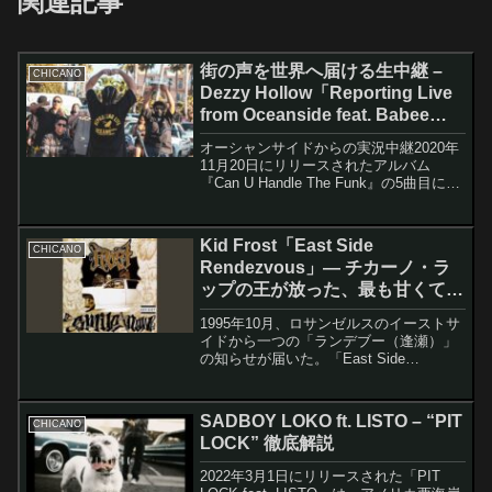
関連記事
街の声を世界へ届ける生中継 –
CHICANO
Dezzy Hollow「Reporting Live
from Oceanside feat. Babee
Loc」が描く地元愛
オーシャンサイドからの実況中継2020年
11月20日にリリースされたアルバム
『Can U Handle The Funk』の5曲目に収
録された「Reporting Live from
Oceanside feat. Babee Loc & ...
Kid Frost「East Side
CHICANO
Rendezvous」― チカーノ・ラ
ップの王が放った、最も甘くて最
も誇り高いシングル
1995年10月、ロサンゼルスのイーストサ
イドから一つの「ランデブー（逢瀬）」
の知らせが届いた。「East Side
Rendezvous」はラッパーFrost（旧Kid
Frost）の三枚目のスタジオアルバム
『Smile Now, Die...
SADBOY LOKO ft. LISTO – “PIT
CHICANO
LOCK” 徹底解説
2022年3月1日にリリースされた「PIT