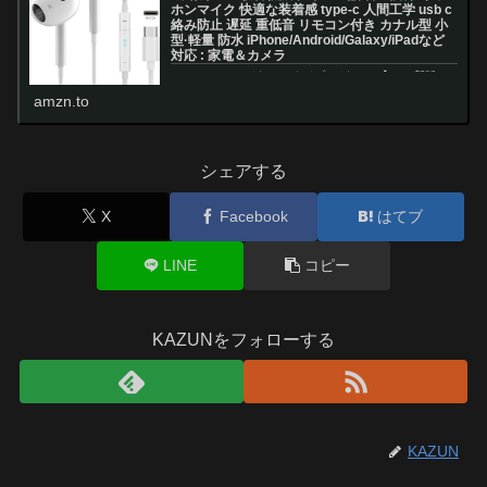
ホンマイク 快適な装着感 type-c 人間工学 usb c
絡み防止 遅延 重低音 リモコン付き カナル型 小
型·軽量 防水 iPhone/Android/Galaxy/iPadなど
対応 : 家電＆カメラ
Amazon.co.jp: イヤホン タイプc イヤホン【2026新版
iPhone17/16/15シリーズ対応】 イヤホン 有線 タイプC
amzn.to
有線ヘッドセットマイク内蔵 有線HiFi 騒音低減 クリア通
話 音量調節 イヤホンマイク 快適な装...
シェアする
X
Facebook
はてブ
LINE
コピー
KAZUNをフォローする
KAZUN