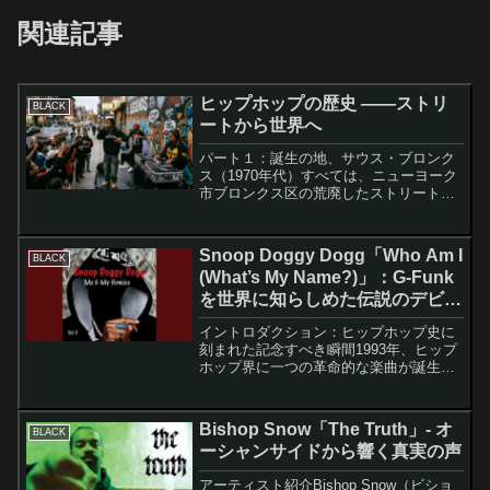
関連記事
ヒップホップの歴史 ――ストリ
BLACK
ートから世界へ
パート１：誕生の地、サウス・ブロンク
ス（1970年代）すべては、ニューヨーク
市ブロンクス区の荒廃したストリートか
ら始まった。1970年代初頭のサウス・ブ
ロンクスは、経済的な衰退と社会的な混
乱の只中にあった。工場の閉鎖、失業率
Snoop Doggy Dogg「Who Am I
BLACK
の上昇、そして行...
(What’s My Name?)」：G-Funk
を世界に知らしめた伝説のデビュ
ー曲
イントロダクション：ヒップホップ史に
刻まれた記念すべき瞬間1993年、ヒップ
ホップ界に一つの革命的な楽曲が誕生し
ました。Snoop Doggy Doggの「Who Am
I (What's My Name?)」は、単なるデビュ
ーシングルを超...
Bishop Snow「The Truth」- オ
BLACK
ーシャンサイドから響く真実の声
アーティスト紹介Bishop Snow（ビショ