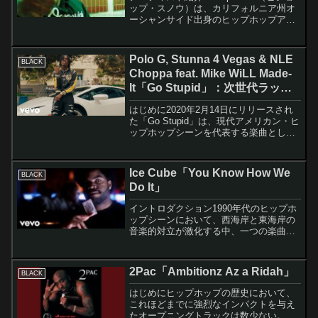
ップ・スノウ）は、カリフォルニア州オ
ーシャンサイド出身のヒップホップアー
ティストです。2021年11月からソーシャ
ルメディアで音楽の投稿を開始し、
「When I'm Gone」、「The Tru...
Polo G, Stunna 4 Vegas & NLE
BLACK
Choppa feat. Mike WiLL Made-
It「Go Stupid」：次世代ラップ
スターたちによる現代ヒップホッ
はじめに2020年2月14日にリリースされ
プの傑作
た「Go Stupid」は、現代アメリカン・ヒ
ップホップシーンを代表する楽曲とし
て、音楽業界に大きなインパクトを与え
ました。シカゴのPolo G、ノースカロラ
イナのStunna 4 Vegas、そし...
Ice Cube「You Know How We
BLACK
Do It」
イントロダクション1990年代のヒップホ
ップシーンにおいて、西海岸と東海岸の
音楽的対立が激化する中、一つの楽曲が
時代を象徴する作品として誕生した。Ice
Cubeの「You Know How We Do It」は、
1994年にリリースされ、...
2Pac「Ambitionz Az a Ridah」
BLACK
はじめにヒップホップの歴史において、
これほどまでに強烈なインパクトを与え
たオープニングトラックは数少ない。