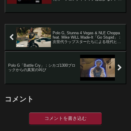
1996年3月にリリースされた2Pacの
「Ambitionz Az a Ridah」は、彼の4枚目
のスタジオアルバム「All Eyez...
Polo G, Stunna 4 Vegas & NLE Choppa
feat. Mike WiLL Made-It「Go Stupid」：
次世代ラップスターたちによる現代ヒッ
プホップの傑作
Polo G「Battle Cry」：シカゴ1300ブロ
ックからの真実の叫び
コメント
コメントを書き込む