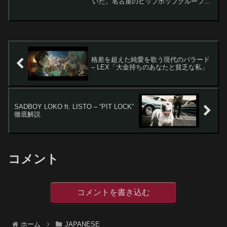
いた。名古屋のヒップホップグループ
PHOBIA OF THUGが、チカーノ・ラッ
プのドンFrostを迎えてリリースした3rd
シングル「213 TO THA 052」...
格差を超えた純愛を歌う現代のバラード
– LEX「大金持ちのあなたと貧乏な私」
SADBOY LOKO ft. LISTO – “PIT LOCK”
徹底解説
コメント
コメントを書き込む
ホーム
JAPANESE