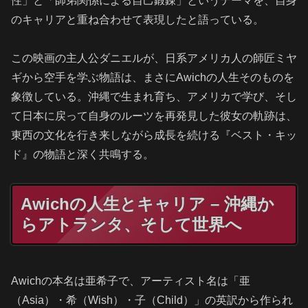
性」と「師弟関係による自己鍛錬」というテーマを、自身
のキャリアと重ね合わせて表現したと語っている。
この映画の主人公ダニエルが、日系アメリカ人の師匠ミヤ
ギから空手を学ぶ物語は、まさにAwichの人生そのものを
象徴している。沖縄で生まれ育ち、アメリカで学び、そし
て日本に戻って自身のルーツを再発見した彼女の軌跡は、
東西の文化を行き来しながら成長を続ける『ベスト・キッ
ド』の物語と深く共鳴する。
Awichの人生とキャリア – 沖縄か
らアトランタ、そして世界へ
Awichの本名は亜希子で、アーティスト名は「亜
（Asia）・希（Wish）・子（Child）」の英訳から作られ