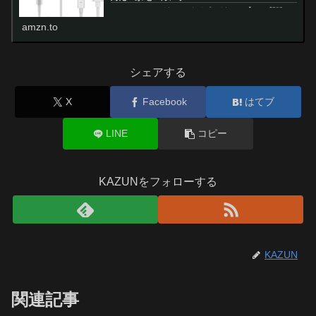
Amazon.co.jp: イヤホン タイプc イヤホン【2026新版
iPhone17/16/15シリーズ対応】 イヤホン 有線 タイプC
amzn.to
有線ヘッドセットマイク内蔵 有線HiFi 騒音低減 クリア通
話 音量調節 イヤホンマイク 快適な装...
シェアする
X
Facebook
はてブ
LINE
コピー
KAZUNをフォローする
KAZUN
関連記事