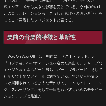
十六房』、『獣兵衛忍風帖』、『北斗の拳』等のカンフー
映画やアニメから大きな影響を受けている。今回のAwich
とのコラボレーションも、こうした東洋への深い造詣があ
ってこそ実現したプロジェクトと言える。
楽曲の音楽的特徴と革新性
「Wax On Wax Off」は、明確に『ベスト・キッド』と
『コブラ会』へのオマージュを込めた楽曲で、シャープな
エッジと高エネルギーに満ち、バー、ブラバード、そして
粗削りで非情なフィールに満ちている。冒頭から格闘シー
ンが展開されているような音作りで、ジムでのトレーニン
グ、スパーリング、そして一日を戦い抜くためのモチベー
ションアップに最適だ。