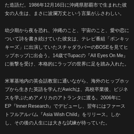
た造語だ。1986年12月16日に沖縄県那覇市で生まれた彼
女の人生は、まさに波瀾万丈という言葉がふさわしい。
幼少期から夜を恐れ、沖縄のこと、宇宙のこと、愛や恋に
ついて詩を書き続けていた彼女は、テレビ番組「ポンキッ
キーズ」に出演していたスチャダラパーのBOSEを見てヒ
ップホップに出会う。14歳でTupacの『All Eyes On Me』
に衝撃を受け、本格的にラップの世界に足を踏み入れた。
米軍基地内の英会話教室に通いながら、海外のヒップホッ
プから生きた英語を学んだAwichは、高校卒業後、ビジネ
スを学ぶためアメリカのアトランタに渡る。2006年に
EP『Inner Research』でデビューし、翌年にはファース
トフルアルバム『Asia Wish Child』をリリース。しか
し、その後の人生には大きな試練が待っていた。