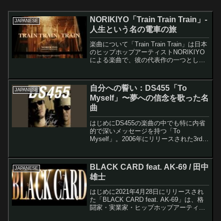
NORIKIYO「Train Train Train」-
JAPANESE
人生という名の電車の旅
楽曲について「Train Train Train」は日本
のヒップホップアーティストNORIKIYO
による楽曲で、彼の代表作の一つとして
多くのファンに愛され続けている作品で
す。この楽曲は、電車という日常的な交
通手段をメタファーとして使用し、人...
自分への誓い：DS455「To
JAPANESE
Myself」〜夢への信念を歌った名
曲
はじめにDS455の楽曲の中でも特に内省
的で深いメッセージを持つ「To
Myself」。2006年にリリースされた3rdア
ルバム「To Myself-Believe Yourself-」の
中核をなすこの楽曲は、タイトル通り自
分自身に向けた力...
BLACK CARD feat. AK-69 / 田中
JAPANESE
雄士
はじめに2021年4月28日にリリースされ
た「BLACK CARD feat. AK-69」は、格
闘家・実業家・ヒップホップアーティス
トの田中雄士と、日本ヒップホップ界の