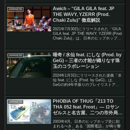
キング的存在であるAK-69がタッグを組
んだ豪華なコラボレーション作品...
Awich – “GILA GILA feat. JP
JAPANESE
THE WAVY, YZERR (Prod.
Chaki Zulu)” 徹底解説
2021年7月30日にリリースされた「GILA
GILA feat. JP THE WAVY, YZERR (Prod.
Chaki Zulu)」は、日本のヒップホップシ
ーンにおいて歴史的な瞬間を記録した楽
曲だ。Awichがメジャーレーベル...
唾奇 / 水仙 feat. にしな (Prod. by
JAPANESE
GeG) – 三者の才能が織りなす珠
玉のコラボレーション
2024年1月3日にリリースされた楽曲「水
仙 feat. にしな (Prod. by GeG)」は、
GeGの約4年半振りのプレイリストアル
バム『Mellow Mellow ~GeG's playlist
vol.2 ~』の最終トラックとして...
PHOBIA OF THUG「213 TO
JAPANESE
THA 052 feat. Frost」― ロサン
ゼルスと名古屋、二つの市外局番
が結ばれた瞬間
2003年4月。日本のヒップホップ史に刻
まれるべき、ある「国際電話」が鳴り響