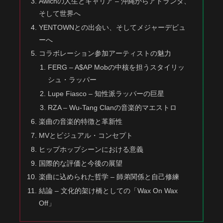
Awichの人生とキャリア – 沖縄からアトランタ、
そして世界へ
YENTOWNとの出会い、そしてメジャーデビュ
ーへ
コラボレーション参加アーティストの魅力
FERG – A$AP Mobの中核を担うスタイリッ
シュ・ラッパー
Lupe Fiasco – 知性派ラッパーの巨星
RZA – Wu-Tang Clanの音楽的マエストロ
楽曲の音楽的特徴と革新性
MVとビジュアル・コンセプト
ヒップホップシーンにおける意義
国際的な評価と今後の展望
楽曲に込められた哲学 – 師弟関係と自己修練
結論 – 文化的架け橋としての「Wax On Wax
Off」