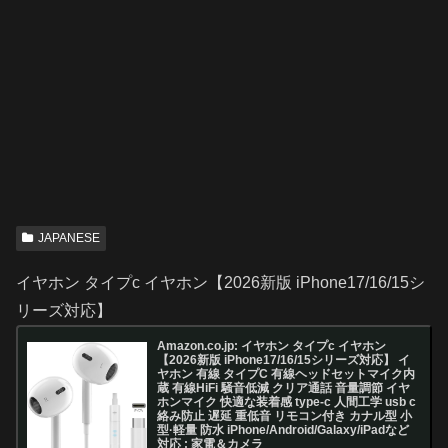
JAPANESE
イヤホン タイプc イヤホン【2026新版 iPhone17/16/15シ
リーズ対応】
Amazon.co.jp: イヤホン タイプc イヤホン
【2026新版 iPhone17/16/15シリーズ対応】 イ
ヤホン 有線 タイプC 有線ヘッドセットマイク内
蔵 有線HiFi 騒音低減 クリア通話 音量調節 イヤ
ホンマイク 快適な装着感 type-c 人間工学 usb c
絡み防止 遅延 重低音 リモコン付き カナル型 小
型·軽量 防水 iPhone/Android/Galaxy/iPadなど
対応 : 家電＆カメラ