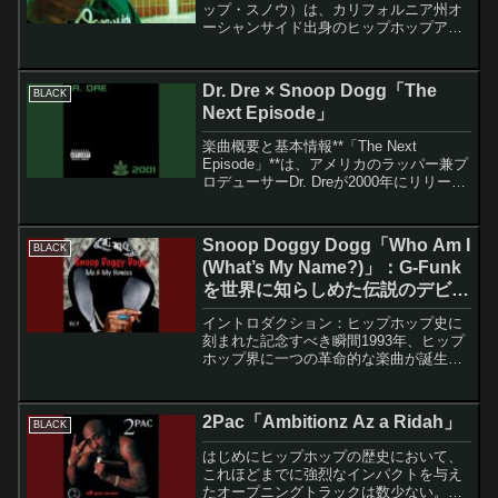
ップ・スノウ）は、カリフォルニア州オ
ーシャンサイド出身のヒップホップアー
ティストです。2021年11月からソーシャ
ルメディアで音楽の投稿を開始し、
「When I'm Gone」、「The Tru...
Dr. Dre × Snoop Dogg「The
BLACK
Next Episode」
楽曲概要と基本情報**「The Next
Episode」**は、アメリカのラッパー兼プ
ロデューサーDr. Dreが2000年にリリース
したシングルで、彼の2枚目のスタジオア
ルバム「2001」（1999年）からの3番目
のシングルとして発表さ...
Snoop Doggy Dogg「Who Am I
BLACK
(What’s My Name?)」：G-Funk
を世界に知らしめた伝説のデビュ
ー曲
イントロダクション：ヒップホップ史に
刻まれた記念すべき瞬間1993年、ヒップ
ホップ界に一つの革命的な楽曲が誕生し
ました。Snoop Doggy Doggの「Who Am
I (What's My Name?)」は、単なるデビュ
ーシングルを超...
2Pac「Ambitionz Az a Ridah」
BLACK
はじめにヒップホップの歴史において、
これほどまでに強烈なインパクトを与え
たオープニングトラックは数少ない。