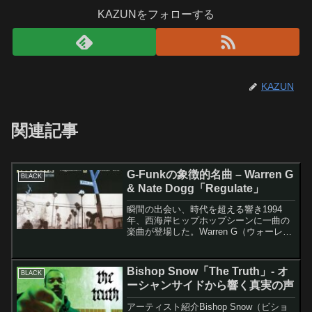
KAZUNをフォローする
KAZUN
関連記事
G-Funkの象徴的名曲 – Warren G
BLACK
& Nate Dogg「Regulate」
瞬間の出会い、時代を超える響き1994
年、西海岸ヒップホップシーンに一曲の
楽曲が登場した。Warren G（ウォーレ
ン・G）とNate Dogg（ネイト・ドッグ）
による「Regulate」は、瞬く間にヒット
チャートを駆け上がり、今日に至るま...
Bishop Snow「The Truth」- オ
BLACK
ーシャンサイドから響く真実の声
アーティスト紹介Bishop Snow（ビショ