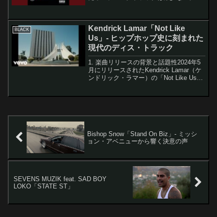
1996年3月にリリースされた2Pacの
「Ambitionz Az a Ridah」は、彼の4枚目
のスタジオアルバム「All Eyez...
Kendrick Lamar「Not Like
BLACK
Us」- ヒップホップ史に刻まれた
現代のディス・トラック
1. 楽曲リリースの背景と話題性2024年5
月にリリースされたKendrick Lamar（ケ
ンドリック・ラマー）の「Not Like Us」
は、現代ヒップホップシーンに大きな衝
撃を与えた楽曲として記憶されるだろ
う。この楽曲は、長年にわたっ...
Bishop Snow「Stand On Biz」- ミッシ
ョン・アベニューから響く決意の声
SEVENS MUZIK feat. SAD BOY
LOKO「STATE ST」