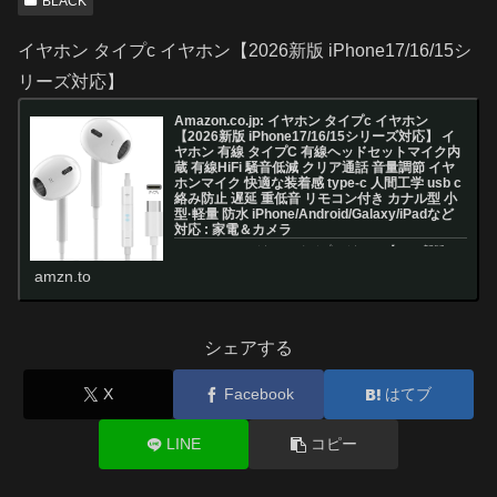
BLACK
イヤホン タイプc イヤホン【2026新版 iPhone17/16/15シ
リーズ対応】
Amazon.co.jp: イヤホン タイプc イヤホン
【2026新版 iPhone17/16/15シリーズ対応】 イ
ヤホン 有線 タイプC 有線ヘッドセットマイク内
蔵 有線HiFi 騒音低減 クリア通話 音量調節 イヤ
ホンマイク 快適な装着感 type-c 人間工学 usb c
絡み防止 遅延 重低音 リモコン付き カナル型 小
型·軽量 防水 iPhone/Android/Galaxy/iPadなど
対応 : 家電＆カメラ
Amazon.co.jp: イヤホン タイプc イヤホン【2026新版
iPhone17/16/15シリーズ対応】 イヤホン 有線 タイプC
amzn.to
有線ヘッドセットマイク内蔵 有線HiFi 騒音低減 クリア通
話 音量調節 イヤホンマイク 快適な装...
シェアする
X
Facebook
はてブ
LINE
コピー